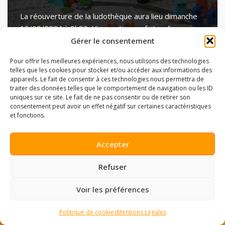
La réouverture de la ludothèque aura lieu dimanche
15/09/2024 à 9h30. L’inscription se fait en ligne via
helloasso. Les horaires pour l’année 2024-2025
Gérer le consentement
seront : De nouveaux jeux…
Lire la suite »
Pour offrir les meilleures expériences, nous utilisons des technologies
telles que les cookies pour stocker et/ou accéder aux informations des
appareils. Le fait de consentir à ces technologies nous permettra de
traiter des données telles que le comportement de navigation ou les ID
uniques sur ce site. Le fait de ne pas consentir ou de retirer son
consentement peut avoir un effet négatif sur certaines caractéristiques
et fonctions.
Accepter
Refuser
Voir les préférences
Politique de cookies
Mentions Légales
Neve
| Propulsé par
WordPress