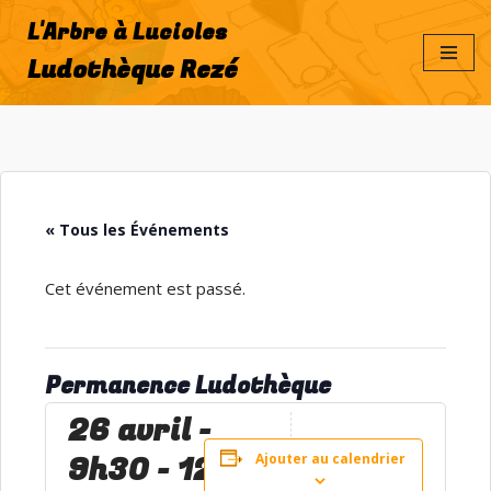
L'Arbre à Lucioles
Aller
Ludothèque Rezé
au
contenu
« Tous les Événements
Cet événement est passé.
Permanence Ludothèque
26 avril -
9h30
-
12h30
Ajouter au calendrier